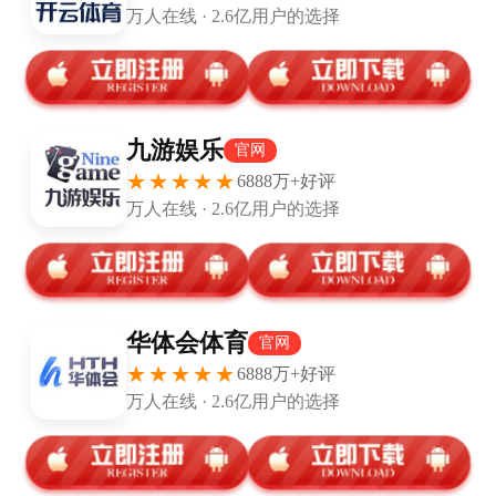
0
88
队|NBA季后赛|金州勇士队|nba_新
浪体育_新浪新闻
九游体育下载-世界杯倒计时100
天：美国炸伊朗，无人谈论易地办
赛
0
93
九游体育下载-23岁速度型！扎哈维继任者已到广州 或将
租借加盟
体坛周报全媒体原创 中超球队都在利用转会窗口进行补强，广州
富力射手扎哈维已经离队，而萨巴也有可能赛季末离开富力，富
力急需外援攻击手。来自外媒消息，长春亚泰外援理查伊罗·日夫
0
92
科维奇将回归中国，以租借方式...
九游体育官网-雷霆疯狂收集17个首轮签 他们的重建之路
一片坦途