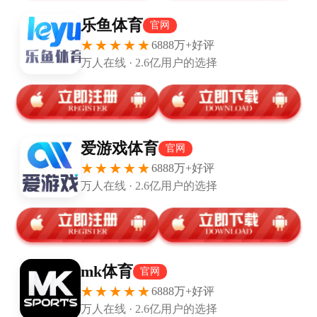
体坛周报全媒体记者 孔阳 雷霆队将会从这个夏天开始重
建，这已经是路人皆知的事情。此前，他们已经将施罗德、保罗
二人交易。北京时间今天，雷霆队又将刚刚加盟球队的丹尼·格林
0
127
送走，换来...
九游体育APP-【夜读】哈兰德荣膺金童无悬念，下个目
标金球奖？！
体坛周报全媒体记者 嘉华 网罗天下体育事，每每想来吐一槽。
今天有啥值得说一说的呢？ 哈兰德荣膺2020年金童奖 ...
0
125
九游体育下载-卓尔重演不敌黄海剧情 教练组没有“龙头”
行不通
体坛周报全媒体原创 比分领先，场面占优，武汉卓尔却在中超升
降级附加赛首回合被浙江绿城读秒扳平。对武汉球迷来说，这一
幕似乎非常熟悉，此前卓尔也曾经在对阵青岛黄海时占尽优势却
0
125
痛失好局，最终点球大战落败。对...