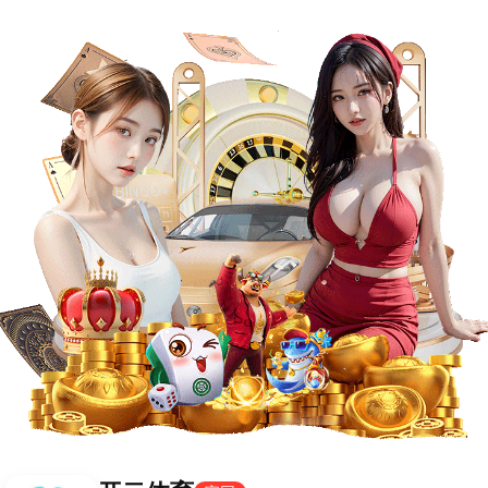
德甲
西甲
欧冠
关于我们
九游体育官网-阿特金森0-3时说本该是2-1？追梦：每队都做数据分析 不懂别乱喷
节目《追梦格林秀》中，谈到了克