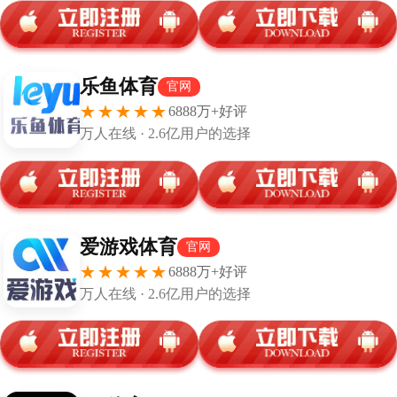
九游体育官网-CBA季后赛！北京力克广东，曾凡博爆发；上海险胜山东，多人低迷
，分别是北京男篮以102-94
九游体育-杜锋该醒醒了！胡明轩崔永熙一到末节就发挥，前三节多给球权吧！
比赛广东下半场打得还是太被动了，