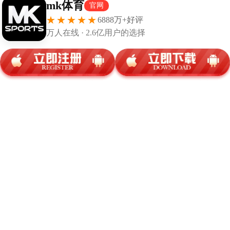
明天开放训练馆 湖人下周
式解封各队训练馆还有一天的时间。对于渴望尽快重启并打完本赛季的NBA
一些。截至...
九游体育APP-斯诺克世锦赛决赛吴宜泽正要击球，女模特翻过围板高喊致比赛中断
举行的斯诺克世锦赛决赛中，一名模